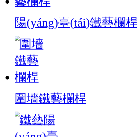
陽(yáng)臺(tái)鐵藝欄
圍墻鐵藝欄桿