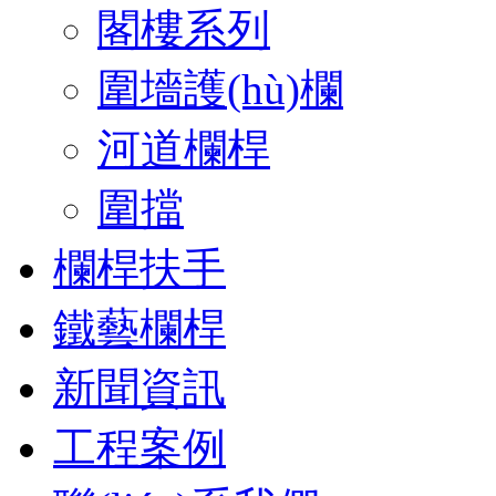
閣樓系列
圍墻護(hù)欄
河道欄桿
圍擋
欄桿扶手
鐵藝欄桿
新聞資訊
工程案例