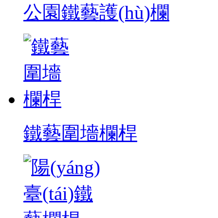
公園鐵藝護(hù)欄
鐵藝圍墻欄桿