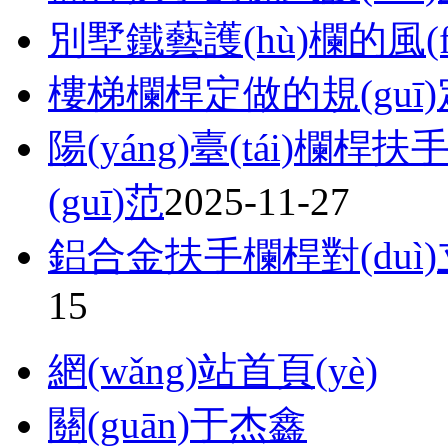
別墅鐵藝護(hù)欄的風(
樓梯欄桿定做的規(guī)
陽(yáng)臺(tái)欄桿扶手
(guī)范
2025-11-27
鋁合金扶手欄桿對(duì)
15
網(wǎng)站首頁(yè)
關(guān)于杰鑫