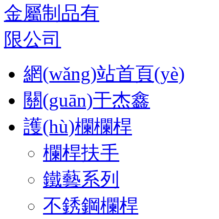
網(wǎng)站首頁(yè)
關(guān)于杰鑫
護(hù)欄欄桿
欄桿扶手
鐵藝系列
不銹鋼欄桿