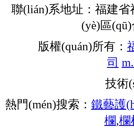
聯(lián)系地址：福
(yè)區(q
版權(quán)所有：
司
m.
技術(
熱門(mén)搜索：
鐵藝護(
欄
,
欄