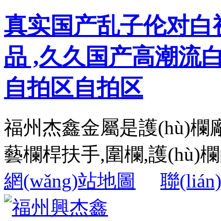
真实国产乱子伦对白
品 ,久久国产高潮流
自拍区自拍区
福州杰鑫金屬是護(hù)欄
藝欄桿扶手,圍欄,護(hù)欄的
網(wǎng)站地圖
聯(liá