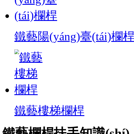
鐵藝陽(yáng)臺(tái)欄
鐵藝樓梯欄桿
鐵藝欄桿扶手知識(shí)