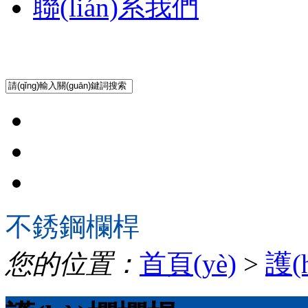
聯(lián)系我們
不銹鋼欄桿
您的位置：
首頁(yè)
>
護(