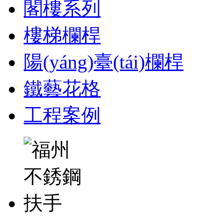
閣樓系列
樓梯欄桿
陽(yáng)臺(tái)欄桿
鐵藝花格
工程案例