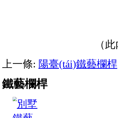
（此內
上一條:
陽臺(tái)鐵藝欄桿
鐵藝欄桿