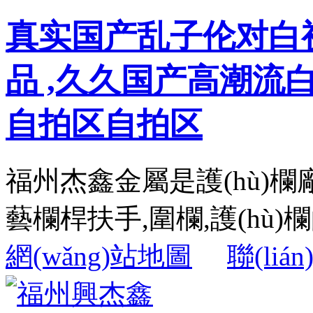
真实国产乱子伦对白
品 ,久久国产高潮流
自拍区自拍区
福州杰鑫金屬是護(hù)欄
藝欄桿扶手,圍欄,護(hù)欄的
網(wǎng)站地圖
聯(liá