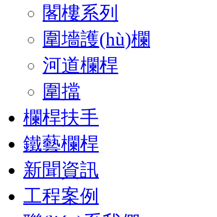
閣樓系列
圍墻護(hù)欄
河道欄桿
圍擋
欄桿扶手
鐵藝欄桿
新聞資訊
工程案例