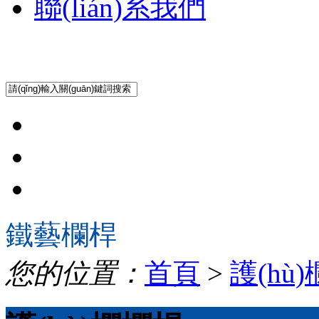
聯(lián)系我們
鐵藝欄桿
您的位置：
首頁
>
護(hù