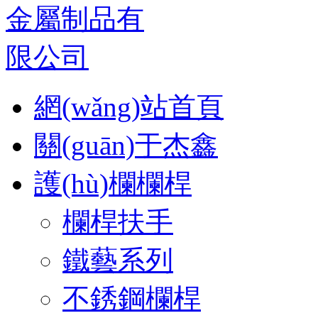
網(wǎng)站首頁
關(guān)于杰鑫
護(hù)欄欄桿
欄桿扶手
鐵藝系列
不銹鋼欄桿