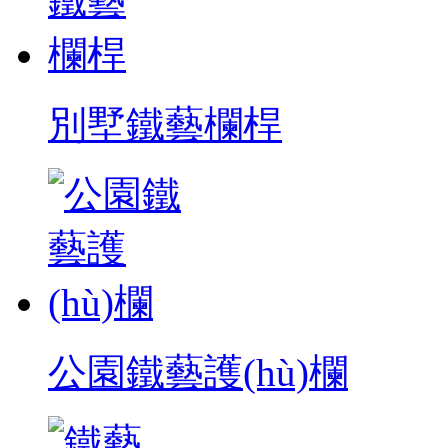
別墅鐵藝欄桿
公園鐵藝護(hù)欄