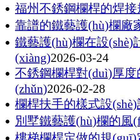
福州不銹鋼欄桿的焊接規(
靠譜的鐵藝護(hù)欄
鐵藝護(hù)欄在設(sh
(xiàng)
2026-03-24
不銹鋼欄桿對(duì)厚度的
(zhǔn)
2026-02-28
欄桿扶手的樣式設(shè)計(
別墅鐵藝護(hù)欄的風(
樓梯欄桿定做的規(guī)