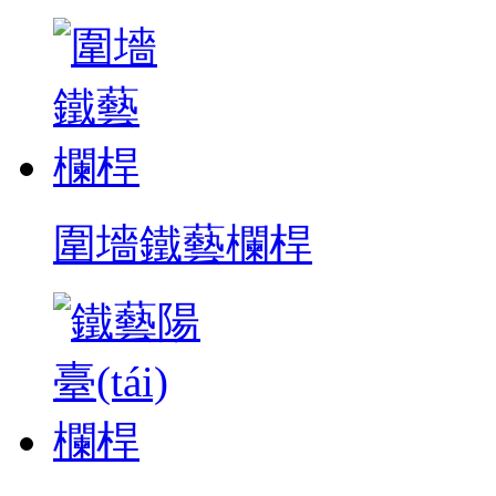
圍墻鐵藝欄桿