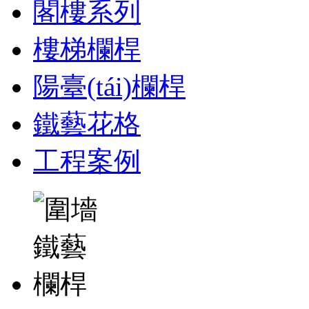
閣樓系列
樓梯欄桿
陽臺(tái)欄桿
鐵藝花格
工程案例