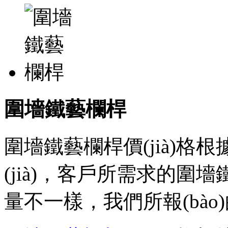
圍墻鐵藝欄桿
圍墻鐵藝欄桿價(jià)格根據(j
(jià)，客戶所需求的圍墻鐵
量不一樣，我們所報(bào)的價(