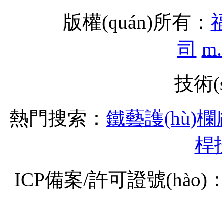
版權(quán)所有：
司
m.
技術(
熱門搜索：
鐵藝護(hù)
桿
ICP備案/許可證號(hào)：閩