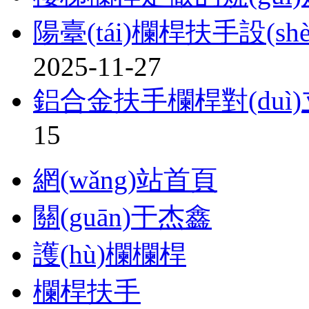
陽臺(tái)欄桿扶手設(shè)
2025-11-27
鋁合金扶手欄桿對(duì)
15
網(wǎng)站首頁
關(guān)于杰鑫
護(hù)欄欄桿
欄桿扶手