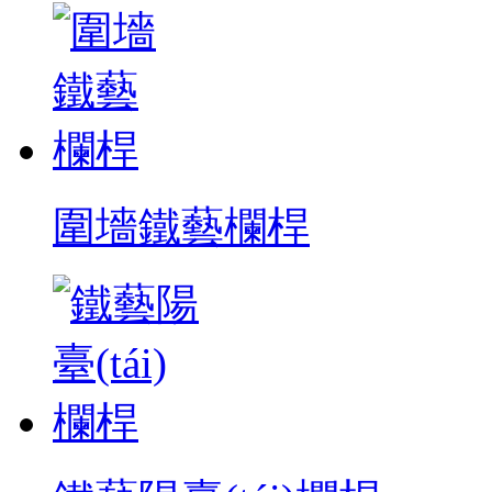
圍墻鐵藝欄桿