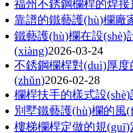
福州不銹鋼欄桿的焊接規(
靠譜的鐵藝護(hù)欄
鐵藝護(hù)欄在設(sh
(xiàng)
2026-03-24
不銹鋼欄桿對(duì)厚度的
(zhǔn)
2026-02-28
欄桿扶手的樣式設(shè)計(
別墅鐵藝護(hù)欄的風(
樓梯欄桿定做的規(guī)