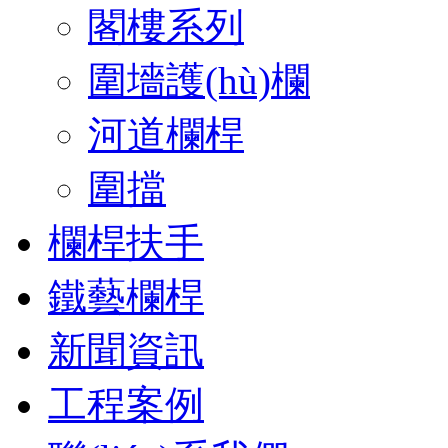
閣樓系列
圍墻護(hù)欄
河道欄桿
圍擋
欄桿扶手
鐵藝欄桿
新聞資訊
工程案例