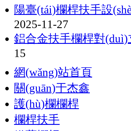
陽臺(tái)欄桿扶手設(shè)
2025-11-27
鋁合金扶手欄桿對(duì)
15
網(wǎng)站首頁
關(guān)于杰鑫
護(hù)欄欄桿
欄桿扶手