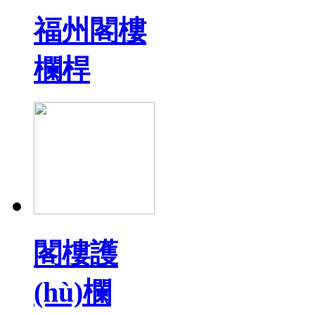
福州閣樓
欄桿
閣樓護
(hù)欄