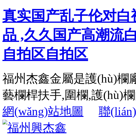
真实国产乱子伦对白
品 ,久久国产高潮流
自拍区自拍区
福州杰鑫金屬是護(hù)欄
藝欄桿扶手,圍欄,護(hù)欄的
網(wǎng)站地圖
聯(liá