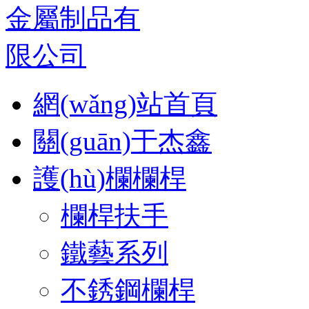
網(wǎng)站首頁
關(guān)于杰鑫
護(hù)欄欄桿
欄桿扶手
鐵藝系列
不銹鋼欄桿