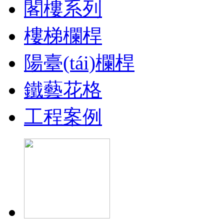
閣樓系列
樓梯欄桿
陽臺(tái)欄桿
鐵藝花格
工程案例