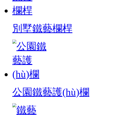
別墅鐵藝欄桿
公園鐵藝護(hù)欄