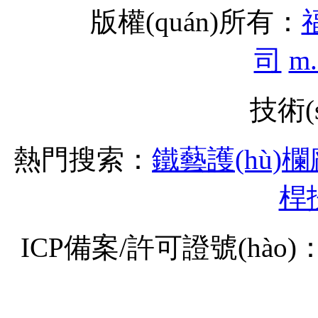
版權(quán)所有：
司
m.
技術(
熱門搜索：
鐵藝護(hù)
桿
ICP備案/許可證號(hào)：閩